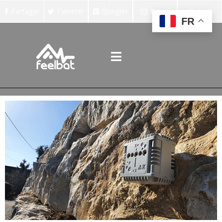
Partager
Tweeter
Épingler
E-mail
SMS
FR